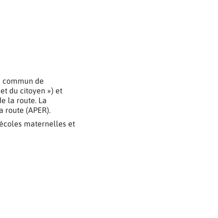
cle commun de
t du citoyen ») et
e la route. La
a route (APER).
écoles maternelles et