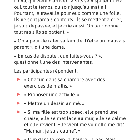
Linda, qui vient d’arriver : « S’ils se disputent ? Ha
oui, tout le temps, du soir jusqu’au matin !
Pourtant, je travaille pour eux comme une folle.
Ils ne sont jamais contents. Ils se mettent à crier,
je suis dépassée, et je crie aussi. On leur donne
tout mais ils se battent. »
« On a peur de rater sa famille. D’être un mauvais
parent », dit une dame.
« En cas de dispute : que faites-vous ? »,
questionne l’une des intervenantes.
Les participantes répondent :
« Chacun dans sa chambre avec des
exercices de maths. »
« Proposer une activité. »
« Mettre un dessin animé. »
« Si ma fille est trop speed, elle prend une
chaise, elle se met face au mur, elle se calme
et elle revient. Elle vient me voir elle me dit :
“Maman, je suis calme“. »
« L’un dans le coin là, l’autre, là-bas. Mais