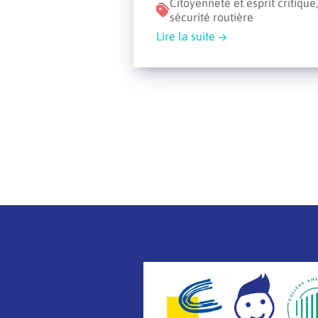
Citoyenneté et esprit critique,
sécurité routière
Lire la suite