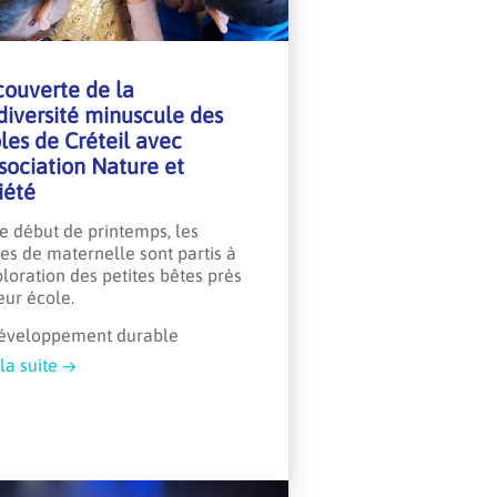
ouverte de la
diversité minuscule des
les de Créteil avec
ssociation Nature et
iété
e début de printemps, les
es de maternelle sont partis à
ploration des petites bêtes près
eur école.
éveloppement durable
 la suite