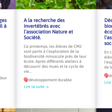
ges
A la recherche des
Déc
il à
invertébrés avec
bio
l’association Nature et
éco
Société.
l’a
soc
Ce printemps, les élèves de CM2
sont partis à l’exploration de la
En c
biodiversité minuscule près de leur
élèv
école. Après différents ateliers à
l’ex
découvrir des mues et le cycle de
de l
vie…
d
leur
développement durable
Lire
Lire la suite