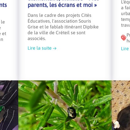
L'éq
nts
parents, les écrans et moi »
a fa
urba
Dans le cadre des projets Cités
tem
Éducatives, l'association Souris
 le
trav
Grise et le fablab itinérant Dipbike
e
de la ville de Créteil se sont
e et
P
associés.
un
h
Lire la suite
Lire