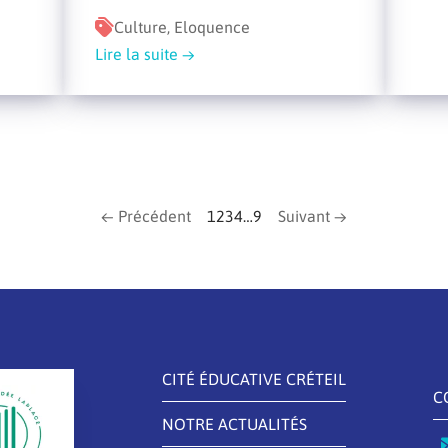
Culture, Eloquence
Lire la suite
← Précédent
1
2
3
4
…
9
Suivant →
CITÉ ÉDUCATIVE CRÉTEIL
C
NOTRE ACTUALITÉS