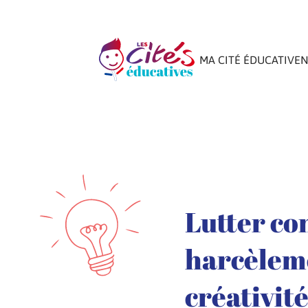
MA CITÉ ÉDUCATIVE
N
Lutter co
harcèleme
créativit