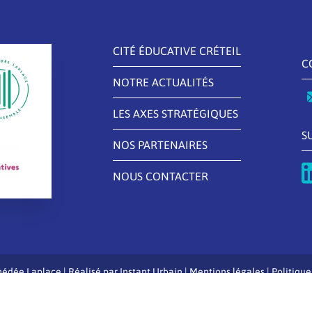
CITÉ ÉDUCATIVE CRÉTEIL
C
NOTRE ACTUALITÉS
LES AXES STRATÉGIQUES
S
NOS PARTENAIRES
NOUS CONTACTER
édée Laplace | Réalisé par
Instant Urbain
|
Mentions légales
|
Politique
Optimized by Seraphinite Accelerator