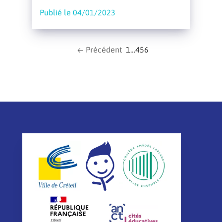
Publié le 04/01/2023
← Précédent
1
…
4
5
6