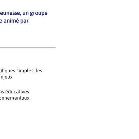
 Jeunesse, un groupe
ue animé par
fiques simples, les
enjeux
ns éducatives
ironnementaux.