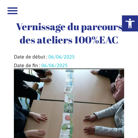
Ouvrir la 
Vernissage du parcours
des ateliers 100%EAC
Date de début :
06/06/2025
Date de fin :
06/06/2025