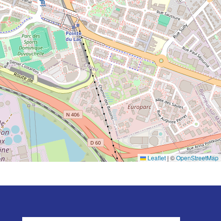
Leaflet
|
©
OpenStreetMap