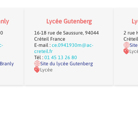
anly
Lycée Gutenberg
Ly
00
16-18 rue de Saussure, 94044
2 rue 
Créteil France
Crétei
c-
E-mail :
ce.0941930m@ac-
Sit
creteil.fr
Lyc
Tél :
01 45 13 26 80
 Branly
Site du lycée Gutenberg
Lycée