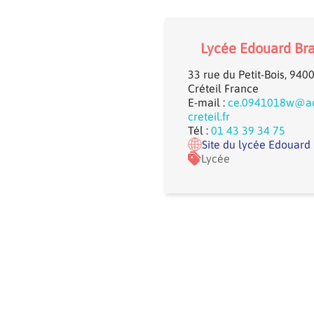
Lycée Edouard Br
33 rue du Petit-Bois, 940
Créteil France
E-mail :
ce.0941018w@a
creteil.fr
Tél :
01 43 39 34 75
Site du lycée Edouard
Lycée