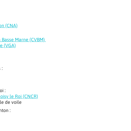
on (CNA)
la Basse Marne (CVBM)
le (VGA)
 :
i :
oisy le Roi (CNCR)
e de voile
ton :