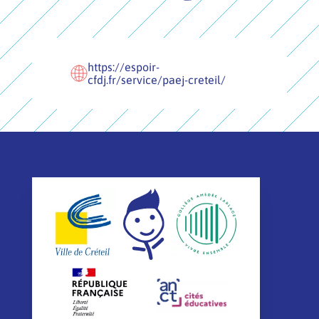
https://espoir-
cfdj.fr/service/paej-creteil/