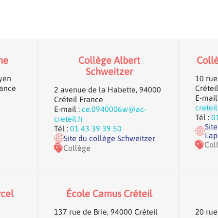
ne
Collège Albert
Coll
Schweitzer
yen
10 ru
rance
Crétei
2 avenue de la Habette, 94000
E-mail
Créteil France
creteil
E-mail :
ce.0940006w@ac-
Tél :
0
creteil.fr
Sit
Tél :
01 43 39 39 50
Lap
Site du collège Schweitzer
Col
Collège
cel
École Camus Créteil
137 rue de Brie, 94000 Créteil
20 rue