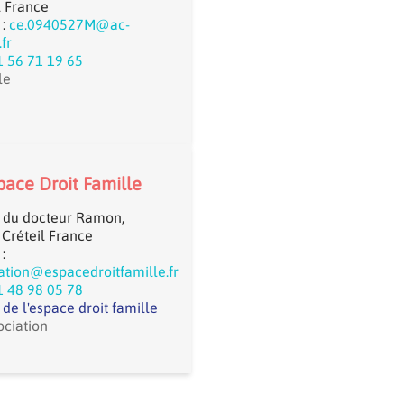
l France
 :
ce.0940527M@ac-
.fr
1 56 71 19 65
le
pace Droit Famille
 du docteur Ramon,
Créteil France
:
ation@espacedroitfamille.fr
1 48 98 05 78
e de l'espace droit famille
ociation